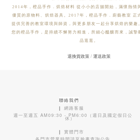
2014年，橙品手作．烘焙材料 從小小的店舖開始，滿懷熱情
優質的原物料、烘焙器具。2017年，橙品手作．廚藝教室 正
提供完善的教室環境與師資，與更多朋友一起分享烘焙的樂趣
您的橙品手作，是持續不懈努力精進，所細心醞釀而來，誠摯
品逛逛。
退換貨政策
/
運送政策
聯絡我們
❙ 網路客服
週一至週五 AM09:30 - PM6:00（週日及國定假日公
休）
❙ 實體門市
各門市營業時間請至臉書查詢公告