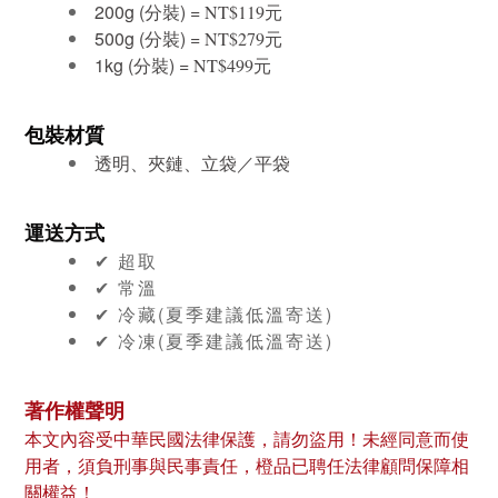
200g (分裝) =
元
NT$119
500g (
分裝
) =
元
NT$279
1kg (
分裝
) =
元
NT$499
包裝材質
透明、夾鏈、立袋／平袋
運送方式
✔︎ 超取
✔︎ 常溫
✔︎ 冷藏(夏季建議低溫寄送)
✔︎ 冷凍
(夏季建議低溫寄送)
著作權聲明
本文內容受中華民國法律保護，請勿盜用！未經同意而使
用者，須負刑事與民事責任，橙品已聘任法律顧問保障相
關權益！