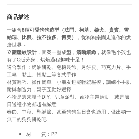
商品描述
一組含
8種可愛狗狗造型（法鬥、柯基、柴犬、貴賓、雪
納瑞、比熊、拉不拉多、博美）
，從狗狗樂園走進你的烘
焙世界～
立體壓紋設計
，圖案一壓成型，
清晰細緻
，就像毛小孩也
有了Q版分身，烘焙過程趣味十足！
適合製作：奶油餅乾、翻糖裝飾、月餅皮、巧克力片、手
工皂、黏土、輕黏土等各式手作
材質輕巧、操作簡單，小朋友也能輕鬆壓模，訓練小手肌
耐與創造力，親子互動好選擇
不論是週末親子DIY、兒童派對、寵物主題活動，或是節
日送禮小物都超有誠意
春節、中秋、聖誕節、甚至狗狗生日會也適用，做出獨一
無二的狗狗餅乾吧！
材 質：PP