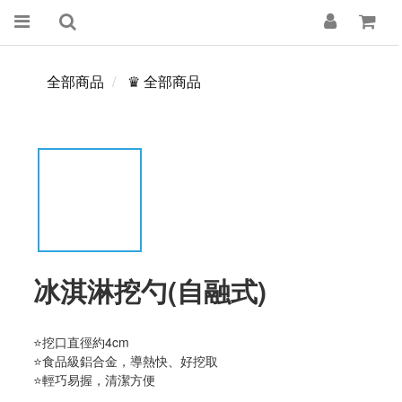
全部商品
♛ 全部商品
冰淇淋挖勺(自融式)
⭐挖口直徑約4cm
⭐食品級鋁合金，導熱快、好挖取
⭐輕巧易握，清潔方便