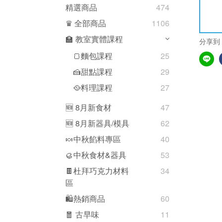
精選商品
474
♛ 全部商品
1106
🏫 教室實體課程
分享到
🍞麵包課程
25
🍰甜點課程
29
🥘料理課程
27
🆕 8月新食材
47
🆕 8月新器具/模具
62
🍬中秋餡料專區
40
🥮中秋食材&器具
53
🍫杜拜巧克力材料
34
區
🛍熱銷商品
60
🧧 古早味
11