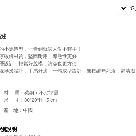
送
描述
的小馬造型，一看到就讓人愛不釋手！
厚碳鋼材質，堅固耐用、導熱性更好
層設計，輕鬆好脫模，清潔也更方便
緣捲邊設計，手感舒適，一體成型設計，無接縫無死角，易清潔
材 質：碳鋼 + 不沾塗層
尺 寸：
30*20*H1.5 cm
產 地：中國
特別說明