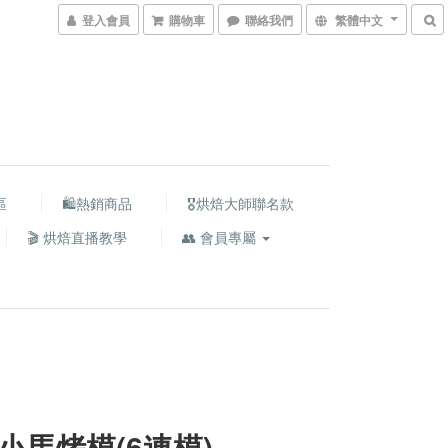
登入會員
購物車
聯絡我們
繁體中文
區
🛍熱銷商品
🎖️烘焙大師聯名款
🎬 烘焙直播教學
👥 會員專屬
小馬烤模(6連模)