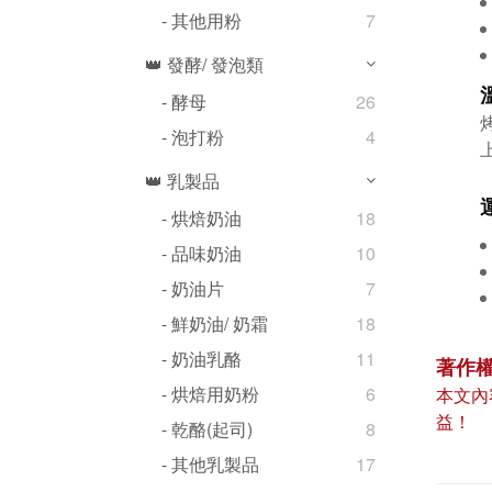
- 其他用粉
7
👑 發酵/ 發泡類
- 酵母
26
- 泡打粉
4
👑 乳製品
- 烘焙奶油
18
- 品味奶油
10
- 奶油片
7
- 鮮奶油/ 奶霜
18
- 奶油乳酪
11
著作
- 烘焙用奶粉
6
本文內
益！
- 乾酪(起司)
8
- 其他乳製品
17