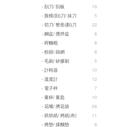
- 刮刀/ 刮板
19
- 脫模(刮)刀/ 抹刀
5
- 切刀/ 整形(劃)刀
22
- 鋼盆/ 攪拌盆
8
- 桿麵棍
8
- 粉篩/ 篩網
8
- 毛刷/ 矽膠刷
5
- 計時器
10
- 溫度計
12
- 電子秤
7
- 量杯/ 量匙
10
- 花嘴/ 擠花袋
28
- 烘焙紙/ 烤紙(布)
11
- 烤墊/ 揉麵墊
8