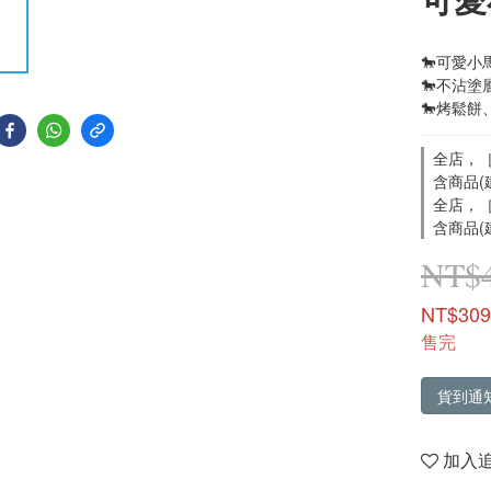
🐎可愛
🐎不沾塗
🐎烤鬆
全店，［
含商品(
全店，［
含商品(
NT$
NT$309
售完
貨到通
加入