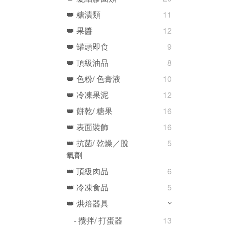
👑 糖漬類
11
👑 果醬
12
👑 罐頭即食
9
👑 頂級油品
8
👑 色粉/ 色膏液
10
👑 冷凍果泥
12
👑 餅乾/ 糖果
16
👑 表面裝飾
16
👑 抗菌/ 乾燥／脫
5
氧劑
👑 頂級肉品
6
👑 冷凍食品
5
👑 烘焙器具
- 攪拌/ 打蛋器
13