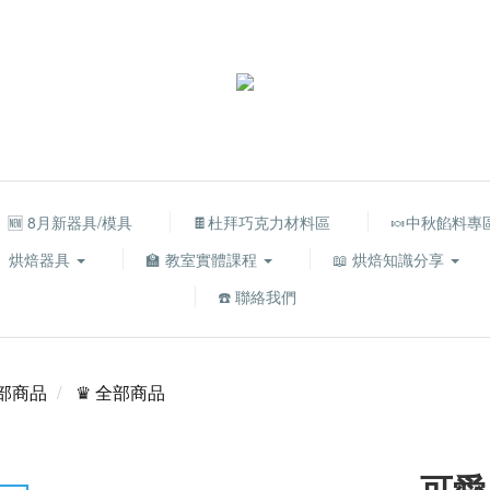
🆕 8月新器具/模具
🍫杜拜巧克力材料區
🍬中秋餡料專
烘焙器具
🏫 教室實體課程
📖 烘焙知識分享
☎️ 聯絡我們
部商品
♛ 全部商品
可愛