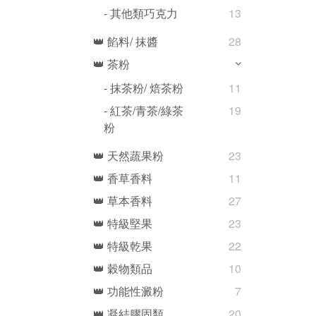
- 其他類巧克力
13
👑 餡料/ 抹醬
28
👑 茶粉
- 抹茶粉/ 焙茶粉
11
- 紅茶/青茶/綠茶
19
粉
👑 天然蔬果粉
23
👑 香草香料
11
👑 草本香料
27
👑 特級堅果
23
👑 特級乾果
22
👑 穀物類品
10
👑 功能性澱粉
7
👑 凝結膠固類
20