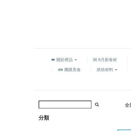
👑 關於橙品
🆕 8月新食材
👪 團購美食
烘焙材料
全
分類