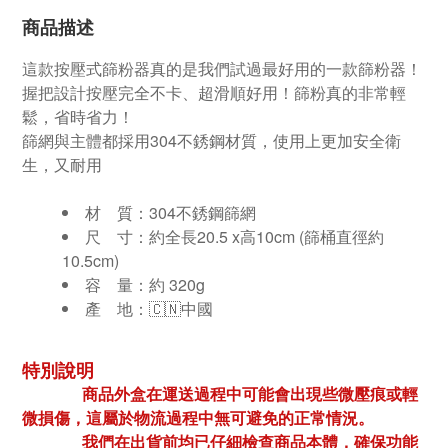
商品描述
這款按壓式篩粉器真的是我們試過最好用的一款
篩粉器！
握把設計按壓完全不卡、超滑順好用！篩粉真的非常輕
鬆，省時省力！
篩網與主體都採用304不銹鋼材質，使用上更加安全衛
生，又耐用
材 質：304不銹鋼篩網
尺 寸：約全長
20.5 x高10cm (篩桶直徑約
10.5cm)
容 量：約 320g
產 地：🇨🇳中國
特別說明
商品外盒在運送過程中可能會出現些微壓痕或輕
微損傷，這屬於物流過程中無可避免的正常情況。
我們在出貨前均已仔細檢查商品本體，確保功能