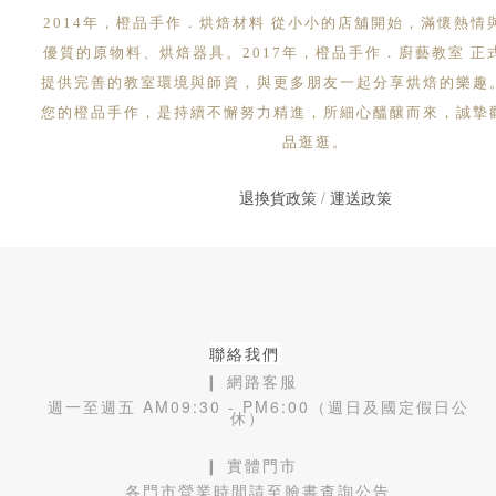
2014年，橙品手作．烘焙材料 從小小的店舖開始，滿懷熱情
優質的原物料、烘焙器具。2017年，橙品手作．廚藝教室 正
提供完善的教室環境與師資，與更多朋友一起分享烘焙的樂趣
您的橙品手作，是持續不懈努力精進，所細心醞釀而來，誠摯
品逛逛。
退換貨政策
/
運送政策
聯絡我們
❙ 網路客服
週一至週五 AM09:30 - PM6:00（週日及國定假日公
休）
❙ 實體門市
各門市營業時間請至臉書查詢公告