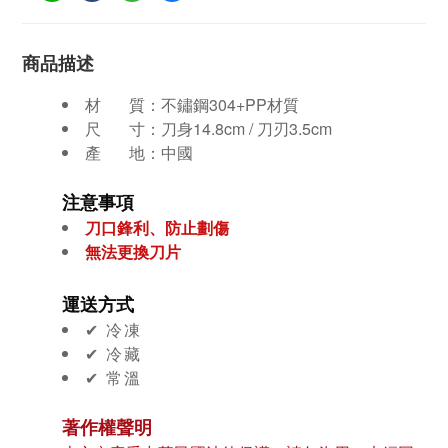
商品描述
材 質：不鏽鋼304+PP材質
尺 寸：刀身14.8cm / 刀刃3.5cm
產 地：中國
注意事項
刀口鋒利、防止劃傷
無法更換刀片
運送方式
✔︎ 冷凍
✔︎ 冷藏
✔︎ 常溫
著作權聲明