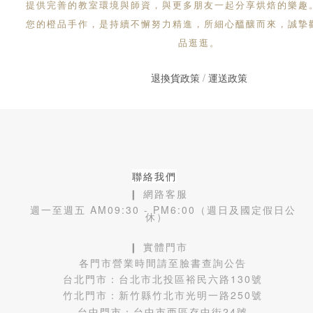
提供完善的教室環境與師資，與更多朋友一起分享烘焙的樂趣
您的橙品手作，是持續不懈努力精進，所細心醞釀而來，誠摯
品逛逛。
退換貨政策
/
運送政策
聯絡我們
❙ 網路客服
週一至週五 AM09:30 - PM6:00（週日及國定假日公
休）
❙ 實體門市
各門市營業時間請至臉書查詢公告
台北門市：
台北市北投區裕民六路130號
竹北門市：
新竹縣竹北市光明一路250號
台中門市：
台中市西區存中街24號