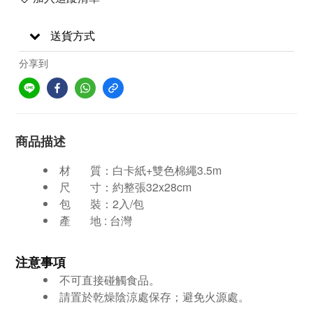
送貨方式
分享到
商品描述
材 質：
白卡紙+雙色棉繩3.5m
尺 寸：
約整張32x28cm
包 裝：2入/包
產 地 : 台灣
注意事項
不可直接碰觸食品。
請置於乾燥陰涼處保存；避免火源處。