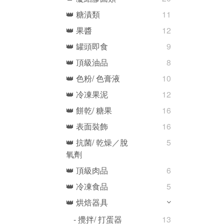
👑 糖漬類
11
👑 果醬
12
👑 罐頭即食
9
👑 頂級油品
8
👑 色粉/ 色膏液
10
👑 冷凍果泥
12
👑 餅乾/ 糖果
16
👑 表面裝飾
16
👑 抗菌/ 乾燥／脫
5
氧劑
👑 頂級肉品
6
👑 冷凍食品
5
👑 烘焙器具
- 攪拌/ 打蛋器
13