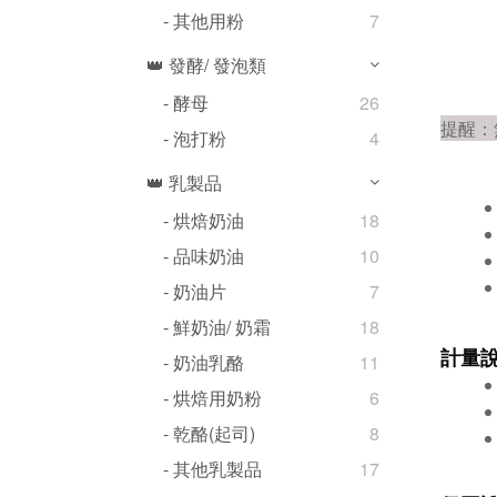
- 其他用粉
7
👑 發酵/ 發泡類
- 酵母
26
提醒：
- 泡打粉
4
👑 乳製品
- 烘焙奶油
18
- 品味奶油
10
- 奶油片
7
- 鮮奶油/ 奶霜
18
計量
- 奶油乳酪
11
- 烘焙用奶粉
6
- 乾酪(起司)
8
- 其他乳製品
17