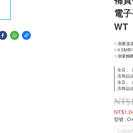
電子
WT
✨測量溫度
✨0.5秒
✨測量麵
全店，［
含商品(
全店，［
含商品(
NT$1
NT$1,0
型號
: O
O-604