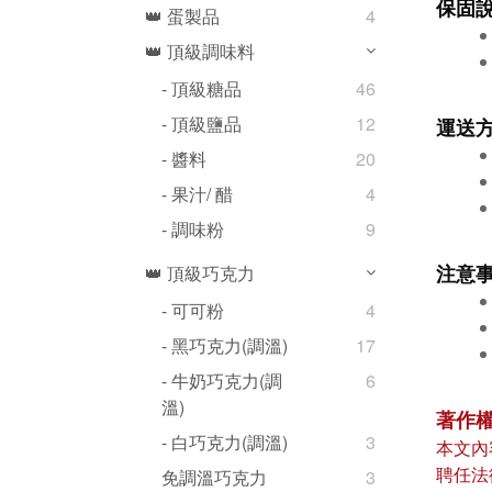
保固
👑 蛋製品
4
👑 頂級調味料
- 頂級糖品
46
- 頂級鹽品
12
運送
- 醬料
20
- 果汁/ 醋
4
- 調味粉
9
注意
👑 頂級巧克力
- 可可粉
4
- 黑巧克力(調溫)
17
- 牛奶巧克力(調
6
溫)
著作
- 白巧克力(調溫)
3
本文內
聘任法
免調溫巧克力
3