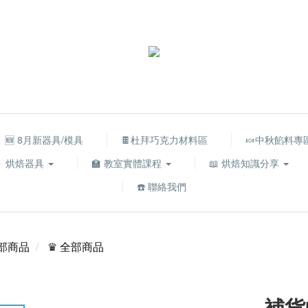
🆕 8月新器具/模具
🍫杜拜巧克力材料區
🍬中秋餡料專
烘焙器具
🏫 教室實體課程
📖 烘焙知識分享
☎️ 聯絡我們
部商品
♛ 全部商品
補貨