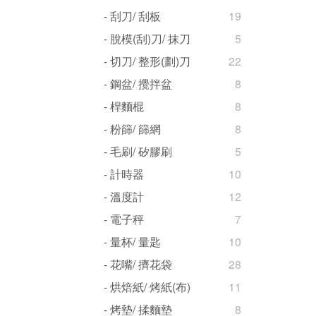
- 刮刀/ 刮板
19
- 脫模(刮)刀/ 抹刀
5
- 切刀/ 整形(劃)刀
22
- 鋼盆/ 攪拌盆
8
- 桿麵棍
8
- 粉篩/ 篩網
8
- 毛刷/ 矽膠刷
5
- 計時器
10
- 溫度計
12
- 電子秤
7
- 量杯/ 量匙
10
- 花嘴/ 擠花袋
28
- 烘焙紙/ 烤紙(布)
11
- 烤墊/ 揉麵墊
8