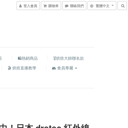
登入會員
購物車
聯絡我們
繁體中文
區
🛍熱銷商品
🎖️烘焙大師聯名款
🎬 烘焙直播教學
👥 會員專屬
中！日本 dretec 紅外線