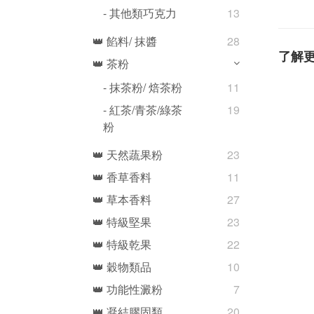
- 其他類巧克力
13
👑 餡料/ 抹醬
28
了解
👑 茶粉
- 抹茶粉/ 焙茶粉
11
- 紅茶/青茶/綠茶
19
粉
👑 天然蔬果粉
23
👑 香草香料
11
👑 草本香料
27
👑 特級堅果
23
👑 特級乾果
22
👑 穀物類品
10
👑 功能性澱粉
7
👑 凝結膠固類
20