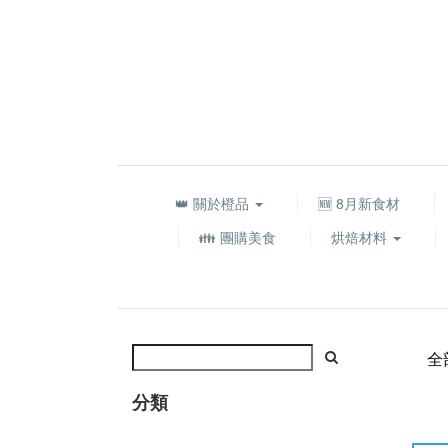
👑 關於橙品
🆕 8月新食材
👪 團購美食
烘焙材料
全
分類