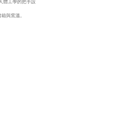
合人體工學的把手設
烤箱與窯溫。