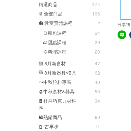
精選商品
474
♛ 全部商品
1106
🏫 教室實體課程
分享到
🍞麵包課程
24
🍰甜點課程
29
🥘料理課程
28
🆕 8月新食材
47
🆕 8月新器具/模具
62
🍬中秋餡料專區
40
🥮中秋食材&器具
53
🍫杜拜巧克力材料
34
區
🛍熱銷商品
60
🧧 古早味
11