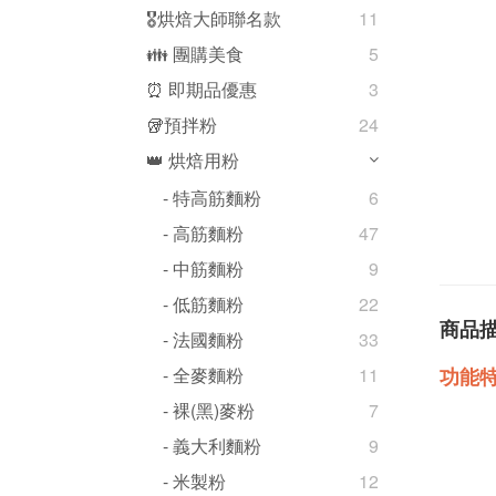
🎖️烘焙大師聯名款
11
👪 團購美食
5
⏰ 即期品優惠
3
🥡預拌粉
24
👑 烘焙用粉
- 特高筋麵粉
6
- 高筋麵粉
47
- 中筋麵粉
9
- 低筋麵粉
22
商品
- 法國麵粉
33
功能
- 全麥麵粉
11
- 裸(黑)麥粉
7
- 義大利麵粉
9
- 米製粉
12