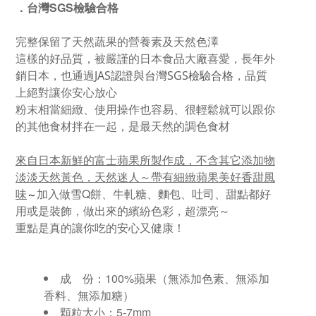
．台灣SGS檢驗合格
完整保留了天然蔬果的營養素及天然色澤
這樣的好品質，被嚴謹的日本食品大廠喜愛，長年外
銷日本，也通過
，品質
JAS認證與台灣
SGS檢驗合格
上絕對讓你安心放心
粉末相當細緻、使用操作也容易、很輕鬆就可以跟你
的其他食材拌在一起，是最天然的調色食材
來自日本新鮮的富士蘋果所製作成，不含其它添加物
淡淡天然黃色，天然迷人～帶有細緻蘋果美好香甜風
味
加入做雪Q餅、牛軋糖、麵包、吐司、甜點都好
～
用或是裝飾，做出來的繽紛色彩，超漂亮～
重點是真的讓你吃的安心又健康！
成 份：
100%蘋果（無添加色素、無添加
香料、無添加糖）
顆粒大小：5-7mm