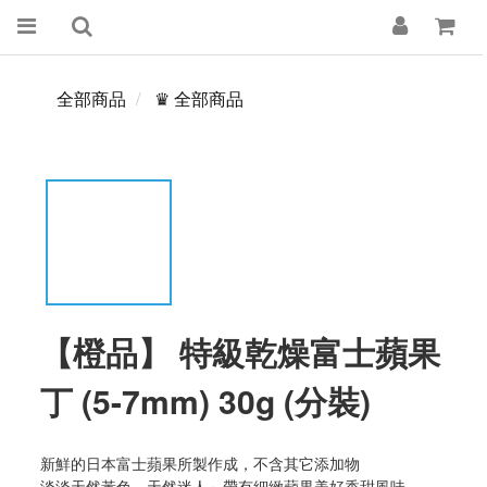
全部商品
♛ 全部商品
【橙品】 特級乾燥富士蘋果
丁 (5-7mm) 30g (分裝)
新鮮的日本富士蘋果所製作成，不含其它添加物
淡淡天然黃色，天然迷人～帶有細緻蘋果美好香甜風味