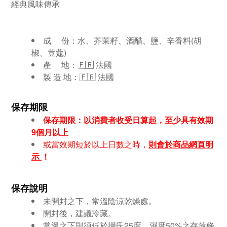
經典風味傳承
成 份：
水
、芥茉籽、酒醋、鹽、辛香料(胡
椒、荳蔻)
產 地：🇫🇷 法國
製 造 地：
🇫🇷 法國
保存期限
保存期限：以消費者收受日算起，至少具有效期
9個月
以上
或當效期短於以上日數之時，
則會於商品網頁明
示
！
保存說明
未開封之下，常溫陰涼乾燥處。
開封後，建議冷藏。
常溫之下則須低於攝氏25度、濕度50%之存放條