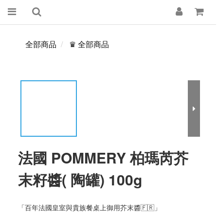
全部商品
♛ 全部商品
法國 POMMERY 柏瑪芮芥
末籽醬( 陶罐) 100g
「百年法國皇室與貴族餐桌上御用芥末醬🇫🇷」