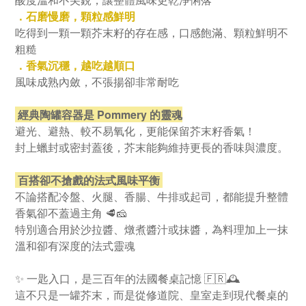
．石磨慢磨，顆粒感鮮明
吃得到一顆一顆芥末籽的存在感，口感飽滿、
顆粒鮮明
不
粗糙
．香氣沉穩，越吃越順口
風味成熟內斂，不張揚卻非常耐吃
經典陶罐容器是 Pommery 的靈魂
避光、避熱、較不易氧化，更能保留芥末籽香氣！
封上蠟封或密封蓋後，芥末能夠維持更長的香味與濃度。
百搭卻不搶戲的法式風味平衡
不論搭配冷盤、火腿、香腸、牛排或起司，都能提升整體
香氣卻不蓋過主角 🥩🧀
特別適合用於沙拉醬、燉煮醬汁或抹醬，為料理加上一抹
溫和卻有深度的法式靈魂
✨ 一匙入口，是三百年的法國餐桌記憶 🇫🇷🕰️
這不只是一罐芥末，而是從修道院、皇室走到現代餐桌的