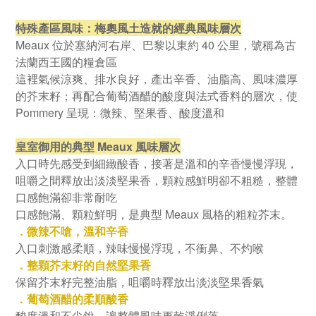
特殊產區風味：梅奧風土造就的經典風味層次
Meaux 位於塞納河右岸、巴黎以東約 40 公里，號稱為古
法蘭西王國的糧倉區
這裡氣候涼爽、排水良好，產出辛香、油脂高、風味濃厚
的芥末籽；再配合葡萄酒醋的酸度與法式香料的層次，使
Pommery 呈現：
微辣、堅果香、酸度溫和
皇室御用的典型 Meaux 風味層次
入口時先感受到細緻酸香，接著是溫和的辛香慢慢浮現，
咀嚼之間釋放出淡淡堅果香，顆粒感鮮明卻不粗糙，整體
口感飽滿卻非常耐吃
口感飽滿、顆粒鮮明，是典型 Meaux 風格的粗粒芥末。
．微辣不嗆，溫和辛香
入口刺激感柔順，辣味慢慢浮現，不衝鼻、不灼喉
．整顆芥末籽的自然堅果香
保留芥末籽完整油脂，咀嚼時釋放出淡淡堅果香氣
．葡萄酒醋的柔順酸香
酸度溫和不尖銳，讓整體風味更乾淨俐落