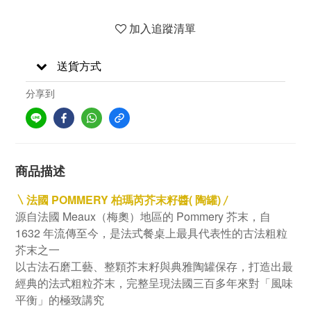
加入追蹤清單
送貨方式
分享到
商品描述
〵
法國 POMMERY 柏瑪芮芥末籽醬( 陶罐)
〳
源自法國 Meaux（梅奧）地區的 Pommery 芥末，自
1632 年流傳至今，是法式餐桌上最具代表性的古法粗粒
芥末之一
以
古法石磨工藝、
整顆芥末籽與典雅陶罐保存，
打造出最
經典的法式粗粒芥末，
完整呈現法國三百多年來對「風味
平衡」的極致講究