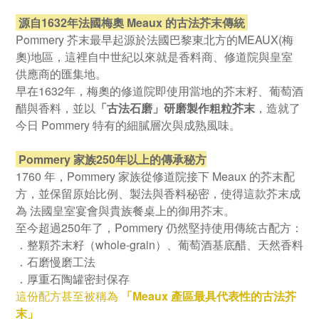
源自1632年法國梅奧 Meaux 的古法芥末傳統
Pommery 芥末最早起源於法國巴黎東北方的MEAUX(梅
奧)地區，這裡自中世紀以來就是香料商、修道院與皇室
供應商的匯集地。
早在1632年，梅奧的修道院即使用當地的芥末籽、葡萄酒
醋與香料，並以
「古法石磨」研磨
製作粗粒芥末
，造就了
今日 Pommery 特有的細膩層次與成熟風味。
Pommery 家族250年以上的傳承秘方
1760 年，Pommery 家族從修道院接下 Meaux 的芥末配
方，並保留原始比例、製法與香料秘密，使得這款芥末成
為 法國皇室宴會與貴族餐桌上的御用芥末。
至今超過250年了，Pommery 仍然堅持使用傳統古配方：
．整顆芥末籽（whole-grain）、
葡萄酒基底醋、
天然香料
．石磨慢磨工法
．厚重石陶罐密封保存
這份配方甚至被稱為
「Meaux 產區最具代表性的古法芥
末」