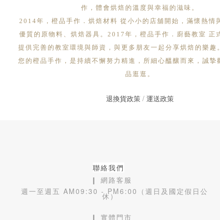
作，體會烘焙的溫度與幸福的滋味。
2014年，橙品手作．烘焙材料 從小小的店舖開始，滿懷熱情
優質的原物料、烘焙器具。2017年，橙品手作．廚藝教室 正
提供完善的教室環境與師資，與更多朋友一起分享烘焙的樂趣
您的橙品手作，是持續不懈努力精進，所細心醞釀而來，誠摯
品逛逛。
退換貨政策
/
運送政策
聯絡我們
❙ 網路客服
週一至週五 AM09:30 - PM6:00（週日及國定假日公
休）
❙ 實體門市