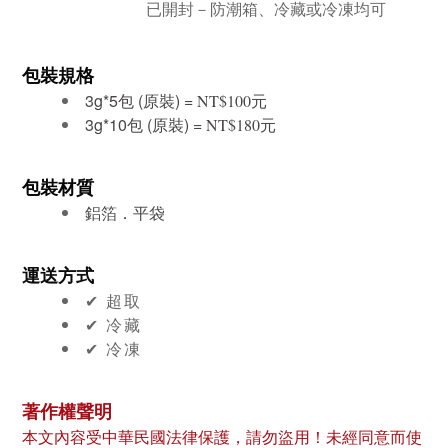
已開封－防潮箱、冷藏或冷凍均可
包裝規格
3g*5包 (原裝) =
元
NT$100
3g*10包 (原裝) =
元
NT$180
包裝材質
鋁箔．平袋
運送方式
✔︎ 超取
✔︎ 冷藏
✔︎ 冷凍
著作權聲明
本文內容受中華民國法律保護，請勿盜用！未經同意而使