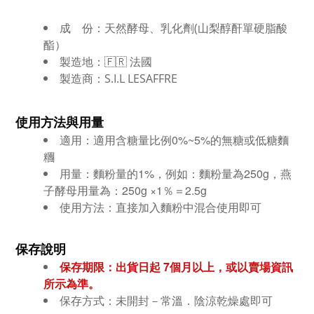
成 份：
天然酵母、乳化劑(山梨醇酐單硬脂酸
酯）
製造地：🇫🇷 法國
製造商：S.I.L LESAFFRE
使用方法與用量
適用：
適用含糖量比例0%~5%的無糖或低糖麵
糰
用量：麵粉量的1%，例如：
麵粉量為250g，燕
子
酵母用量為：250g ×1％＝2.5g
使用方法：
直接加入麵粉中混合使用即可
保存說明
保存期限：出貨日起 7個月
以上，或以賣場資訊
所示為準。
保存方式：
未開封－常溫．陰涼乾燥處即可