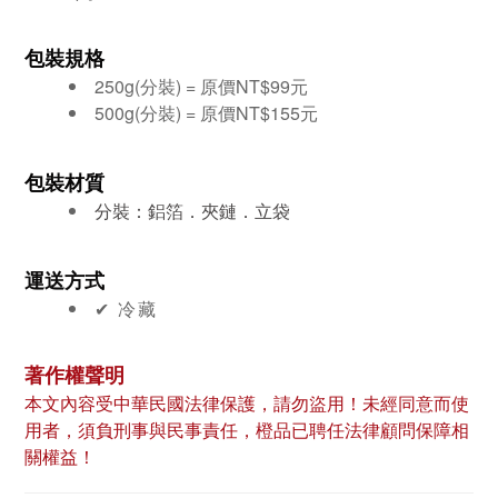
包裝規格
250g(分裝) = 原價
NT$99
元
500g(分裝) = 原價
NT$155
元
包裝材質
分裝：鋁箔．夾鏈．立袋
運送方式
✔︎ 冷藏
著作權聲明
本文內容受中華民國法律保護，請勿盜用！未經同意而使
用者，須負刑事與民事責任，橙品已聘任法律顧問保障相
關權益！