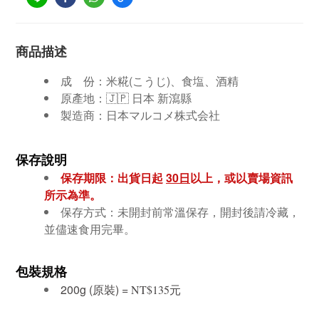
商品描述
成 份：米糀(こうじ)、食塩、酒精
原產地：🇯🇵 日本 新瀉縣
製造商：日本マルコメ株式会社
保存說明
保存期限：出貨日起
30日
以上，或以賣場資訊
所示為準。
保存方式：未開封前常溫保存，開封後請冷藏，
並儘速食用完畢。
包裝規格
200g (原裝) =
元
NT$135