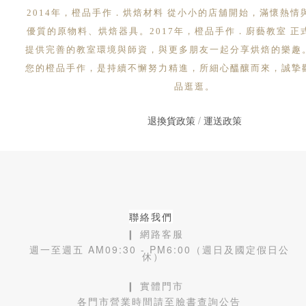
2014年，橙品手作．烘焙材料 從小小的店舖開始，滿懷熱情
優質的原物料、烘焙器具。2017年，橙品手作．廚藝教室 正
提供完善的教室環境與師資，與更多朋友一起分享烘焙的樂趣
您的橙品手作，是持續不懈努力精進，所細心醞釀而來，誠摯
品逛逛。
退換貨政策
/
運送政策
聯絡我們
❙ 網路客服
週一至週五 AM09:30 - PM6:00（週日及國定假日公
休）
❙ 實體門市
各門市營業時間請至臉書查詢公告