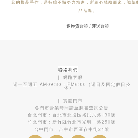
您的橙品手作，是持續不懈努力精進，所細心醞釀而來，誠摯
品逛逛。
退換貨政策
/
運送政策
聯絡我們
❙ 網路客服
週一至週五 AM09:30 - PM6:00（週日及國定假日公
休）
❙ 實體門市
各門市營業時間請至臉書查詢公告
台北門市：
台北市北投區裕民六路130號
竹北門市：
新竹縣竹北市光明一路250號
台中門市：
台中市西區存中街24號