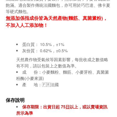
飽滿。適合製作傳統法國麵包，亦可用於巧巴達、佛卡夏
等硬式麵包。
無添加
係指成份皆為天然產物(麵筋、真菌澱粉)，
不加入人工添加物！
蛋白質： 10.5%，±1%
灰份質： 0.62%，±0.5%
天然農作物受氣候等因素影響，每批收成之數值略
有不同，請以包裝上之數值為準。
成 份：小麥麵粉、麵筋、小麥芽粉、真菌澱
粉酶(小麥來源)
產 地：🇫🇷法國
保存說明
保存期限：出貨日起 75
日
以上，或以賣場資訊
所示為準