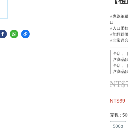
⭐專為細
口
⭐入口柔
⭐能輕鬆
⭐非常適
全店，［
含商品(
全店，［
含商品(
NT$
NT$69
克數
: 5
500g