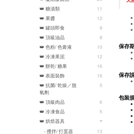
👑 糖漬類
11
👑 果醬
12
👑 罐頭即食
9
👑 頂級油品
8
保存
👑 色粉/ 色膏液
10
👑 冷凍果泥
12
👑 餅乾/ 糖果
16
保存
👑 表面裝飾
16
👑 抗菌/ 乾燥／脫
5
氧劑
包裝
👑 頂級肉品
6
👑 冷凍食品
5
👑 烘焙器具
- 攪拌/ 打蛋器
13