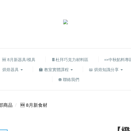
🆕 8月新器具/模具
🍫杜拜巧克力材料區
🍬中秋餡料專
烘焙器具
🏫 教室實體課程
📖 烘焙知識分享
☎️ 聯絡我們
部商品
🆕 8月新食材
【橙