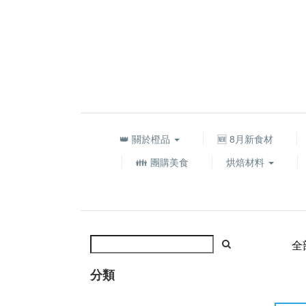
👑 關於橙品
🆕 8月新食材
👪 團購美食
烘焙材料
全
分類