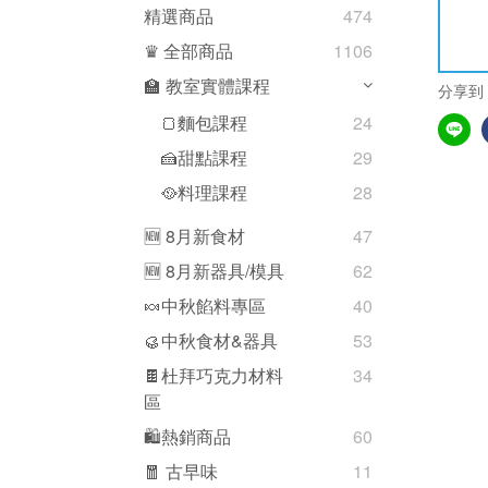
精選商品
474
♛ 全部商品
1106
🏫 教室實體課程
分享到
🍞麵包課程
24
🍰甜點課程
29
🥘料理課程
28
🆕 8月新食材
47
🆕 8月新器具/模具
62
🍬中秋餡料專區
40
🥮中秋食材&器具
53
🍫杜拜巧克力材料
34
區
🛍熱銷商品
60
🧧 古早味
11