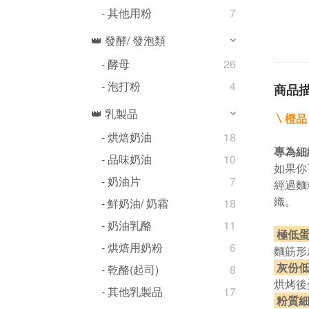
- 其他用粉
7
👑 發酵/ 發泡類
- 酵母
26
- 泡打粉
4
商品
👑 乳製品
〵
橙品
- 烘焙奶油
18
專為細
- 品味奶油
10
如果你
- 奶油片
7
經過麵
織。
- 鮮奶油/ 奶霜
18
- 奶油乳酪
11
極低
- 烘焙用奶粉
6
麵筋形
灰份低
- 乾酪(起司)
8
烘烤後
- 其他乳製品
17
粉質細