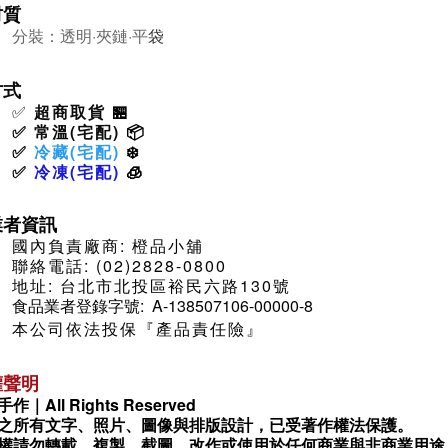
材質
分裝：透明·夾鏈·平
袋
方式
✅
超商取貨
🏪
✅
常溫(宅配)
📦
✅
冷藏(宅配)
❄️
✅
冷凍(宅配)
🧊
業者資訊
國內負責廠商: 橙品小舖
聯絡電話: (02)2828-0800
地址: 台北市北投區裕民六路130號
食品業者登錄字號: A-138507106-00000-8
本公司依法投保『產品責任險』
權聲明
作｜All Rights Reserved
之所有文字、照片、圖像與排版設計
，已受著作權法保護。
權請勿轉載、複製、截圖、改作或使用於任何商業與非商業用途