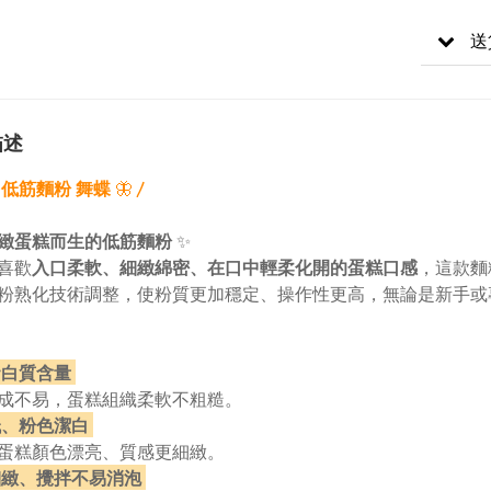
送
描述
 低筋麵粉 舞蝶
🦋
〳
緻蛋糕而生的低筋麵粉
✨
喜歡
入口柔軟、細緻綿密、在口中輕柔化開的蛋糕口感
，這款麵
粉熟化技術調整，使粉質更加穩定、操作性更高，無論是新手或
蛋白質含量
成不易，蛋糕組織柔軟不粗糙。
、粉色潔白
蛋糕顏色漂亮、質感更細緻。
緻、攪拌不易消泡