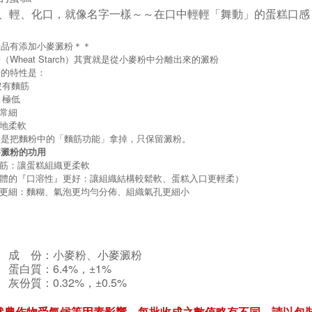
、輕、化口，就像名字一樣～～
在口中輕輕「舞動」的蛋糕口感 
產品有添加小麥澱粉＊＊
（Wheat Starch）其實就是從小麥粉中分離出來的澱粉
粉的特性是：
 沒有麵筋
 極低
非常細
質地柔軟
說是把麵粉中的「麵筋功能」拿掉，只保留澱粉。
麥澱粉的功用
麵筋：讓蛋糕組織更柔軟
糕體的『口溶性』更好：讓組織結構較鬆軟、蛋糕入口更輕柔）
織更細：麵糊、氣泡更均勻分佈、組織氣孔更細小
成 份：小麥粉、小麥澱粉
蛋白質：6.4%，±1%
灰份質：0.32%，±0.5%
然農作物受氣候等因素影響，每批收成之數值略有不同，請以包