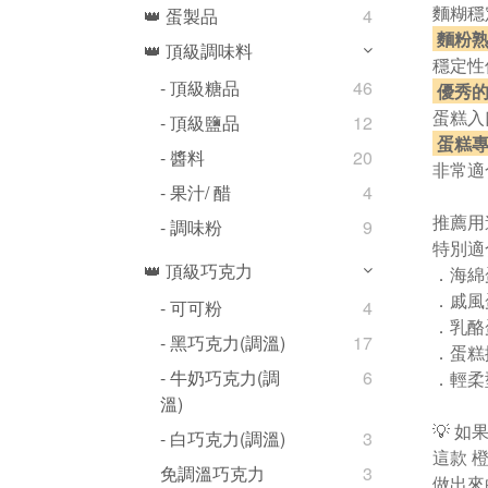
麵糊穩
👑 蛋製品
4
麵粉
👑 頂級調味料
穩定性
- 頂級糖品
46
優秀的
蛋糕入
- 頂級鹽品
12
蛋糕專
- 醬料
20
非常適
- 果汁/ 醋
4
推薦用途
- 調味粉
9
特別適
👑 頂級巧克力
．海綿
．戚風
- 可可粉
4
．乳酪
- 黑巧克力(調溫)
17
．蛋糕
- 牛奶巧克力(調
6
．輕柔
溫)
💡 
- 白巧克力(調溫)
3
這款 
免調溫巧克力
3
做出來