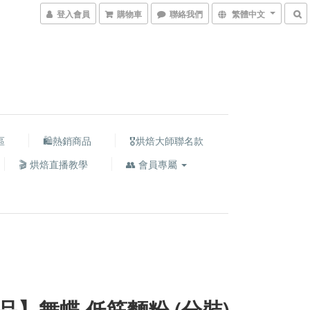
登入會員
購物車
聯絡我們
繁體中文
區
🛍熱銷商品
🎖️烘焙大師聯名款
🎬 烘焙直播教學
👥 會員專屬
品】舞蝶 低筋麵粉 (分裝)