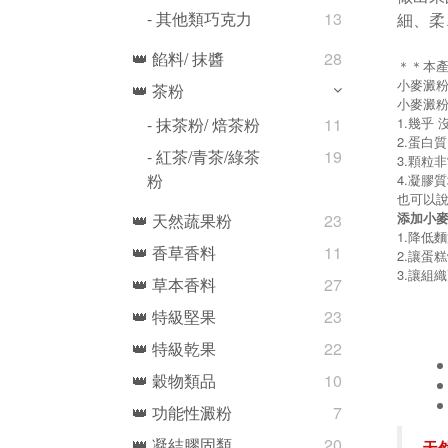
- 其他類巧克力
13
細、柔
👑 餡料/ 抹醬
28
＊＊本
小麥澱粉
👑 茶粉
小麥澱
1.幾乎
- 抹茶粉/ 焙茶粉
11
2.蛋白質
- 紅茶/青茶/綠茶
19
3.顆粒
粉
4.凝膠
也可以
添加小
👑 天然蔬果粉
23
1.降低
👑 香草香料
11
2.讓蛋
3.讓組
👑 草本香料
27
👑 特級堅果
23
👑 特級乾果
22
👑 穀物類品
10
👑 功能性澱粉
7
👑 凝結膠固類
20
天