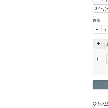
3.0kg(
數量
以
加入