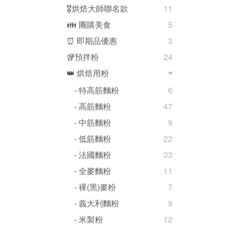
🎖️烘焙大師聯名款
11
👪 團購美食
5
⏰ 即期品優惠
3
🥡預拌粉
24
👑 烘焙用粉
- 特高筋麵粉
6
- 高筋麵粉
47
- 中筋麵粉
9
- 低筋麵粉
22
- 法國麵粉
33
- 全麥麵粉
11
- 裸(黑)麥粉
7
- 義大利麵粉
9
- 米製粉
12