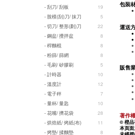
包裝
- 刮刀/ 刮板
19
- 脫模(刮)刀/ 抹刀
5
- 切刀/ 整形(劃)刀
22
運送
- 鋼盆/ 攪拌盆
8
- 桿麵棍
8
- 粉篩/ 篩網
8
- 毛刷/ 矽膠刷
5
販售
- 計時器
10
- 溫度計
12
- 電子秤
7
- 量杯/ 量匙
10
- 花嘴/ 擠花袋
28
著作
© 橙品手
- 烘焙紙/ 烤紙(布)
11
本頁面
- 烤墊/ 揉麵墊
8
未經授