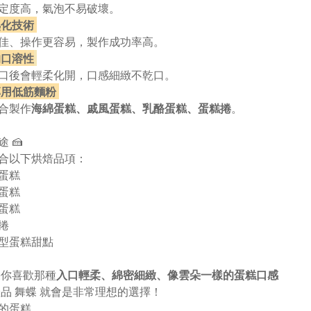
定度高，氣泡不易破壞。
熟化技術
佳、操作更容易，製作成功率高。
口溶性
口後會輕柔化開，口感細緻不乾口。
用低筋麵粉
合製作
海綿蛋糕、戚風蛋糕、乳酪蛋糕、蛋糕捲
。
 🍰
合以下烘焙品項：
蛋糕
蛋糕
蛋糕
捲
型蛋糕甜點
如果你喜歡那種
入口輕柔、綿密細緻、像雲朵一樣的蛋糕口感
橙品 舞蝶 就會是非常理想的選擇！
的蛋糕