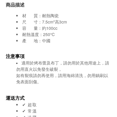
商品描述
材 質：耐熱陶瓷
尺 寸：7.5cm*高3cm
容 量：約100cc
耐熱溫度：250℃
產 地：中國
注意事項
適用於烤布蕾及布丁，請勿用於其他用途上，請
勿用直火以免發生破裂，
如有裂痕請勿再使用，請用海綿清洗，勿用鍋刷以
免表面刮傷。
運送方式
✔︎ 超取
✔︎ 常溫