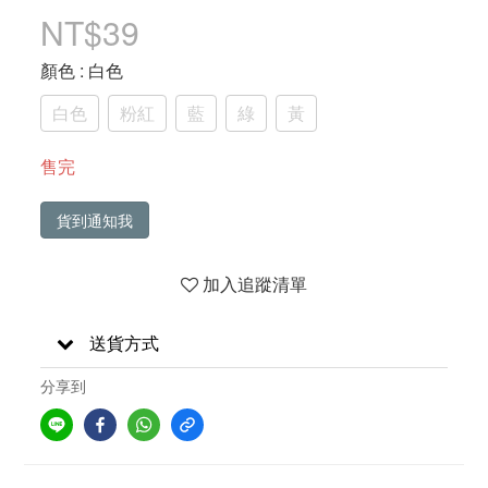
NT$39
顏色
: 白色
白色
粉紅
藍
綠
黃
售完
貨到通知我
加入追蹤清單
送貨方式
分享到