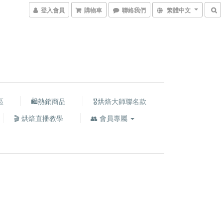
登入會員
購物車
聯絡我們
繁體中文
區
🛍熱銷商品
🎖️烘焙大師聯名款
🎬 烘焙直播教學
👥 會員專屬