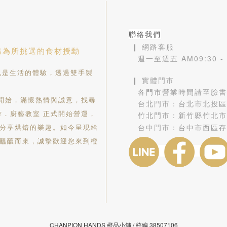
聯絡我們
❙ 網路客服
務為所挑選的食材授勳
週一至週五 AM09:30 
是生活的體驗，透過雙手製
❙ 實體門市
各門市營業時間請至臉書
舖開始，滿懷熱情與誠意，找尋
台北門市：
台北市北投區
作．廚藝教室 正式開始營運，
竹北門市：
新竹縣竹北市
台中門市：
台中市西區存
分享烘焙的樂趣。如今呈現給
醞釀而來，誠摯歡迎您來到橙
CHANPION HANDS 橙品小舖 /
38507106
統編