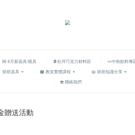
🆕 8月新器具/模具
🍫杜拜巧克力材料區
🍬中秋餡料專
烘焙器具
🏫 教室實體課程
📖 烘焙知識分享
☎️ 聯絡我們
物金贈送活動