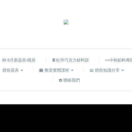
🆕 8月新器具/模具
🍫杜拜巧克力材料區
🍬中秋餡料專
烘焙器具
🏫 教室實體課程
📖 烘焙知識分享
☎️ 聯絡我們