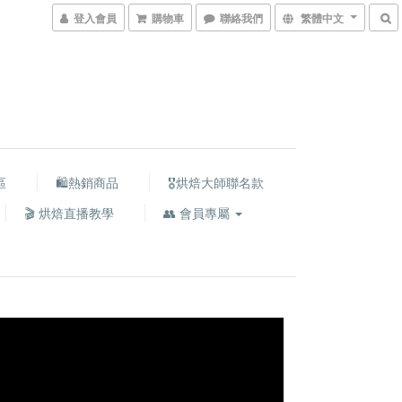
登入會員
購物車
聯絡我們
繁體中文
區
🛍熱銷商品
🎖️烘焙大師聯名款
🎬 烘焙直播教學
👥 會員專屬