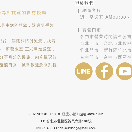
聯絡我們
❙ 網路客服
務為所挑選的食材授勳
週一至週五 AM09:30 
是生活的體驗，透過雙手製
❙ 實體門市
各門市營業時間請至臉書
舖開始，滿懷熱情與誠意，找尋
台北門市：
台北市北投區
作．廚藝教室 正式開始營運，
竹北門市：
新竹縣竹北市
台中門市：
台中市西區存
分享烘焙的樂趣。如今呈現給
醞釀而來，誠摯歡迎您來到橙
CHANPION HANDS 橙品小舖 /
38507106
統編
112台北市北投區裕民六路130號
0905946380 / ch.service@gmail.com