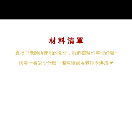
材 料 清 單
直播中老師所使用的食材，我們都幫你整理好囉~
快看一看缺少什麼，備齊後跟著老師學烘焙 ❤