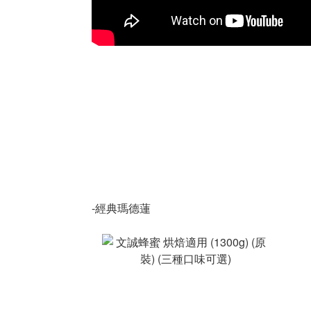
-經典瑪德蓮