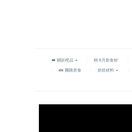
👑 關於橙品
🆕 8月新食材
👪 團購美食
烘焙材料