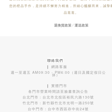
您的橙品手作，是持續不懈努力精進，所細心醞釀而來，誠摯
品逛逛。
退換貨政策
/
運送政策
聯絡我們
❙ 網路客服
週一至週五 AM09:30 - PM6:00（週日及國定假日公
休）
❙ 實體門市
各門市營業時間請至臉書查詢公告
台北門市：
台北市北投區裕民六路130號
竹北門市：
新竹縣竹北市光明一路250號
台中門市：
台中市西區存中街24號