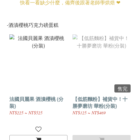
快看一看缺少什麼，備齊後跟著老師學烘焙 ❤
-酒漬櫻桃巧克力磅蛋糕
售完
法國貝麗果 酒漬櫻桃 (分
【低筋麵粉】補貨中！十
裝)
勝夢磨坊 華粉(分裝)
NT$225 ~ NT$525
NT$125 ~ NT$469